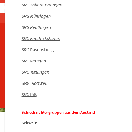
SRG Zollern-Balingen
SRG Münsingen
SRG Reutlingen
SRG Friedrichshafen
SRG
Ravensburg
SRG Wangen
SRG Tuttlingen
SRG
Rottweil
SRG
Riß
Schiedsrichtergruppen aus dem Ausland
Schweiz