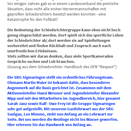
Vor einigen Jahren gab es in einem Landesverband die peinliche
Situation, dass nicht alle ersten Herrenmannschaften mit
geprüften Schiedsrichtern besetzt werden konnten - eine
Katastrophe für den Fußball!
Die Bedeutung der Schiedsrichtergruppe kann eben nicht hoch
genug eingeschätzt werden. Dort spielt sich das sportliche Leben
der Schiedsrichter ab; dort werden sie auf Spielleitungen
vorbereitet und finden Rückhalt und Zuspruch auch nach
unerfreulichen Erlebnissen.
Stets sollten wir daran denken, dass viele Sportkameraden
Gespräche suchen und Lob brauchen.
(Auszug aus dem Schiedsrichter- Handbuch des DFB "Respect")
Die SRG Sigmaringen stellt ein ordentliches Führungsteam.
Obmann Martin Maier ist bekannt dafür, dass besonderes
Augenmerk auf die Basis gerichtet ist. Zusammen mit dem
Aktiveneinteiler Hansi Wessner und Jugendeinteiler Alexander
Nipp und mit den Mitarbeitern im Jugendbereich, hier genannt
Sarah Janz sowie Ralf- Uwe Frey ist die Gruppe Sigmaringen
sehr gut aufgestellt. Mit unserem Gastlehrwart aus der SRG
Saulgau, Leo Mimmo, steht von Anfang an ein Lehrwart zur
Seite. Bei uns werden die Neulinge nicht ins Wasser geworfen.
Hier erlernen Sie das Handwerk von Anfang an.