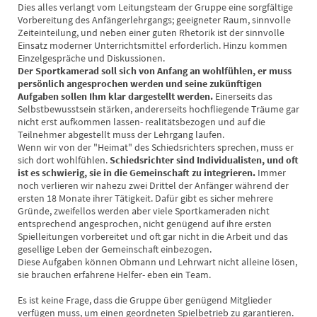
Dies alles verlangt vom Leitungsteam der Gruppe eine sorgfältige
Vorbereitung des Anfängerlehrgangs; geeigneter Raum, sinnvolle
Zeiteinteilung, und neben einer guten Rhetorik ist der sinnvolle
Einsatz moderner Unterrichtsmittel erforderlich. Hinzu kommen
Einzelgespräche und Diskussionen.
Der Sportkamerad soll sich von Anfang an wohlfühlen, er muss
persönlich angesprochen werden und seine zukünftigen
Aufgaben sollen Ihm klar dargestellt werden.
Einerseits das
Selbstbewusstsein stärken, andererseits hochfliegende Träume gar
nicht erst aufkommen lassen- realitätsbezogen und auf die
Teilnehmer abgestellt muss der Lehrgang laufen.
Wenn wir von der "Heimat" des Schiedsrichters sprechen, muss er
sich dort wohlfühlen.
Schiedsrichter sind Individualisten, und oft
ist es schwierig, sie in die Gemeinschaft zu integrieren.
Immer
noch verlieren wir nahezu zwei Drittel der Anfänger während der
ersten 18 Monate ihrer Tätigkeit. Dafür gibt es sicher mehrere
Gründe, zweifellos werden aber viele Sportkameraden nicht
entsprechend angesprochen, nicht genügend auf ihre ersten
Spielleitungen vorbereitet und oft gar nicht in die Arbeit und das
gesellige Leben der Gemeinschaft einbezogen.
Diese Aufgaben können Obmann und Lehrwart nicht alleine lösen,
sie brauchen erfahrene Helfer- eben ein Team.
Es ist keine Frage, dass die Gruppe über genügend Mitglieder
verfügen muss, um einen geordneten Spielbetrieb zu garantieren.