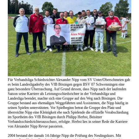
Für Verbandsliga Schiedsrichter Alexander Nipp vom SV Unter/Oberschmeien gab
es beim Landesligaderby des VfB Bösingen gegen BSV 07 Schwenningen eine
ganz besondere Überraschung. Auf Grund dessen, dass Nipp nach der laufenden
Saison seine Karriere als Leistungsschiedsrichter in der Verbandsliga und
Landesliga beendet, machte sich eine Gruppe auf den Weg nach Bösingen. Die
Gruppe bestand aus ehemaligen Weggefährten und Assistenten, die Nipp häufig in
seinen Spielen unterstützten. Vor Spielbeginn betrat die Gruppe den Platz und
überreichte Nipp eine Kleinigkeit ehe nach Spielende die offizielle Verabschiedung
im Sportheim des VfB Bösingen durch Philipp Herbst, Beisitzer
Verbandsschiedsrichterausschuss, erfolgte. Herbst lies in seiner Rede die Karriere
von Alexander Nipp Revue passieren.
2004 bestand der damals 14-Jährige Nipp die Prüfung des Neulingskurs. Mit