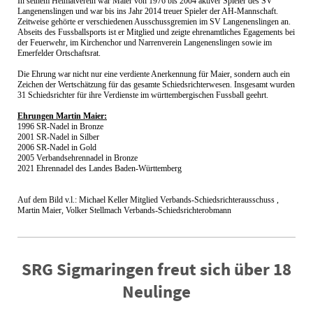
In seinem Heimatverein war Maier von
1976 bis 2004 aktiver Spieler des SV
Langenenslingen und war bis ins Jahr 2014 treuer Spieler der AH-Mannschaft.
Zeitweise gehörte er verschiedenen Ausschussgremien im SV Langenenslingen an.
Abseits des Fussballsports ist er Mitglied und zeigte ehrenamtliches Egagements bei
der Feuerwehr, im Kirchenchor und Narrenverein Langenenslingen sowie im
Emerfelder Ortschaftsrat.
Die Ehrung war nicht nur eine verdiente Anerkennung für Maier, sondern auch ein
Zeichen der Wertschätzung für das gesamte Schiedsrichterwesen. Insgesamt wurden
31 Schiedsrichter für ihre Verdienste im württembergischen Fussball geehrt.
Ehrungen Martin Maier:
1996 SR-Nadel in Bronze
2001 SR-Nadel in Silber
2006 SR-Nadel in Gold
2005 Verbandsehrennadel in Bronze
2021 Ehrennadel des Landes Baden-Württemberg
Auf dem Bild
v.l.: Michael Keller Mitglied Verbands-Schiedsrichterausschuss ,
Martin Maier, Volker Stellmach Verbands-Schiedsrichterobmann
SRG Sigmaringen freut sich über 18
Neulinge