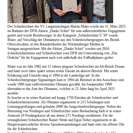
Der Schiedsrichter des SV Langenenslingen Martin Maier wurde am 31. März 2025
im Rahmen der DFB-Aktion „Danke Schiri“ für sein außerordentliches Engagement
geehrt und wurde Bezirkssieger. In der Kategorie „Schiedsrichter Ü 50“ wurde
Maier, auf Vorschlag der Obmännern aus den Schiedsrichtergruppen des Bezirk
Oberschwaben, in den Räumlichkeiten der Württemberger Medien in
Stuttgart ausgezeichnet. Mit der Aktion „Danke Schiri“ werden seit 2016
Schiedsrichterinnen und Schiedsrichter vom DFB mit Unterstützung von „Das
Örtliche“ für ihr Engagement auch weit außerhalb des Fußballplatzes geehrt.
Maier war im Jahr 1982 mit 15 Jahren jüngster Schiedsrichter im Alt-Bezirk Donau
und hatte zwei Jahre später seinen ersten Einsatz im aktiven Bereich. Mit seiner
Erfahrung und Umsicht stieg er 1994 in die Landesliga auf. In der
Schiedsrichtergruppe Sigmaringen kam er 1994 als Beisitzer in den Ausschuss und
wurde 1996 zum stellvertretenden Obmann gewählt. Im Semptember 1999
übernahm er das Amt des Obmanns, welches er 21 Jahre lang bis April 2021
ausübte.
Er brachte es in seiner Karriere auf knapp 1750 Einsätze als Schiedsrichter und
Schiedsrichterassistent. Als Obmann organisierte er 215 Schulungen und
Leistungsprüfungen und gründete 2009 die Jungschiedsrichtergruppe. Neben der
Betreuung von Neulingen und Schiedsrichter unter Beobachtung hielt er in seiner
Amtszeit 19 Neulingskurse ab aus denen 271 Neulinge resultierten. Für die
verunglückten Schiedsrichter Rainer Wenk und Egon Neher organisierte er als
Hauptverantwortlicher diverse Spendensammlungen und hatte stets ein offenes Ohr
für die Schiedsrichter.