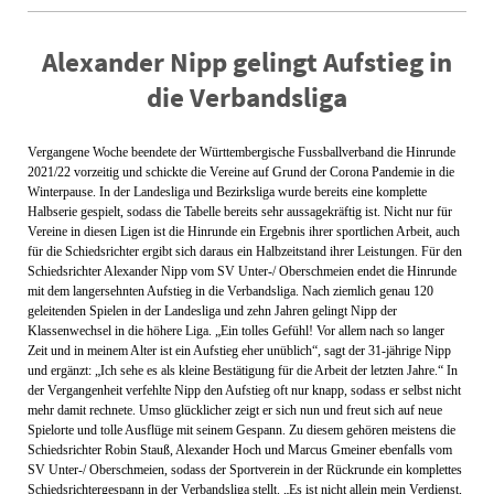
Alexander Nipp gelingt Aufstieg in
die Verbandsliga
Vergangene Woche beendete der Württembergische Fussballverband die Hinrunde
2021/22 vorzeitig und schickte die Vereine auf Grund der Corona Pandemie in die
Winterpause. In der Landesliga und Bezirksliga wurde bereits eine komplette
Halbserie gespielt, sodass die Tabelle bereits sehr aussagekräftig ist. Nicht nur für
Vereine in diesen Ligen ist die Hinrunde ein Ergebnis ihrer sportlichen Arbeit, auch
für die Schiedsrichter ergibt sich daraus ein Halbzeitstand ihrer Leistungen. Für den
Schiedsrichter Alexander Nipp vom SV Unter-/ Oberschmeien endet die Hinrunde
mit dem langersehnten Aufstieg in die Verbandsliga. Nach ziemlich genau 120
geleitenden Spielen in der Landesliga und zehn Jahren gelingt Nipp der
Klassenwechsel in die höhere Liga. „Ein tolles Gefühl! Vor allem nach so langer
Zeit und in meinem Alter ist ein Aufstieg eher unüblich“, sagt der 31-jährige Nipp
und ergänzt: „Ich sehe es als kleine Bestätigung für die Arbeit der letzten Jahre.“ In
der Vergangenheit verfehlte Nipp den Aufstieg oft nur knapp, sodass er selbst nicht
mehr damit rechnete. Umso glücklicher zeigt er sich nun und freut sich auf neue
Spielorte und tolle Ausflüge mit seinem Gespann. Zu diesem gehören meistens die
Schiedsrichter Robin Stauß, Alexander Hoch und Marcus Gmeiner ebenfalls vom
SV Unter-/ Oberschmeien, sodass der Sportverein in der Rückrunde ein komplettes
Schiedsrichtergespann in der Verbandsliga stellt. „Es ist nicht allein mein Verdienst,