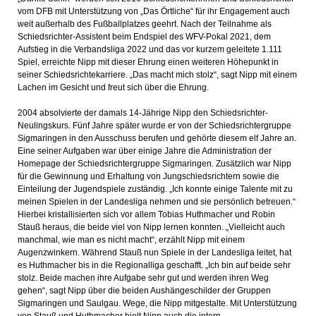
vom DFB mit Unterstützung von „Das Örtliche“ für ihr Engagement auch
weit außerhalb des Fußballplatzes geehrt. Nach der Teilnahme als
Schiedsrichter-Assistent beim Endspiel des WFV-Pokal 2021, dem
Aufstieg in die Verbandsliga 2022 und das vor kurzem geleitete 1.111
Spiel, erreichte Nipp mit dieser Ehrung einen weiteren Höhepunkt in
seiner Schiedsrichtekarriere. „Das macht mich stolz“, sagt Nipp mit einem
Lachen im Gesicht und freut sich über die Ehrung.
2004 absolvierte der damals 14-Jährige Nipp den Schiedsrichter-
Neulingskurs. Fünf Jahre später wurde er von der Schiedsrichtergruppe
Sigmaringen in den Ausschuss berufen und gehörte diesem elf Jahre an.
Eine seiner Aufgaben war über einige Jahre die Administration der
Homepage der Schiedsrichtergruppe Sigmaringen. Zusätzlich war Nipp
für die Gewinnung und Erhaltung von Jungschiedsrichtern sowie die
Einteilung der Jugendspiele zuständig. „Ich konnte einige Talente mit zu
meinen Spielen in der Landesliga nehmen und sie persönlich betreuen.“
Hierbei kristallisierten sich vor allem Tobias Huthmacher und Robin
Stauß heraus, die beide viel von Nipp lernen konnten. „Vielleicht auch
manchmal, wie man es nicht macht“, erzählt Nipp mit einem
Augenzwinkern. Während Stauß nun Spiele in der Landesliga leitet, hat
es Huthmacher bis in die Regionalliga geschafft. „Ich bin auf beide sehr
stolz. Beide machen ihre Aufgabe sehr gut und werden ihren Weg
gehen“, sagt Nipp über die beiden Aushängeschilder der Gruppen
Sigmaringen und Saulgau. Wege, die Nipp mitgestalte. Mit Unterstützung