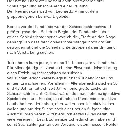
Der zweite Theorieteil besteht dann aus weiteren drei
Schulungen und abschließend einer Prüfung.
Der Neulingskurs wird von Leonardo Mimmo, dem
gruppeneigenen Lehrwart, geleitet.
Bereits vor der Pandemie war der Schiedsrichterschwund
größer geworden. Seit dem Beginn der Pandemie haben
etliche Schiedsrichter sprichwörtlich die „Pfeife an den Nagel
gehängt“, so dass der Schiedsrichtermangel noch größer
geworden ist und die Schiedsrichtergruppen daher dringend
nach Verstärkung suchen.
Teilnehmen kann jeder, der das 14. Lebensjahr vollendet hat.
Für Minderjährige ist zusätzlich eine Einverständniserklärung
eines Erziehungsberechtigten vorzulegen.
Wir suchen jedoch keineswegs nur nach Jugendlichen und
jungen Erwachsenen. Vor allem im Altersbereich zwischen 30
und 45 Jahren tut sich seit Jahren eine große Lücke an
Schiedsrichtern auf. Optimal wären demnach ehemalige aktive
Spielerinnen und Spieler, die durch die Pandemie ihre aktive
Laufbahn beendet haben, aber weiter sportlich aktiv bleiben
wollen und auf der Suche nach einer neuen Aufgabe sind.
Auch für Ihren Verein wird hierdurch etwas Gutes getan, da
viele Vereine im Bezirk zu wenige Schiedsrichter haben und
somit Strafzahlungen an den Verband leisten müssen. Fehlen