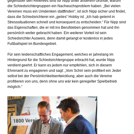
gegenüber den Referees sind für Nipp unter anderem Gründe, warum
die Schiedsrichtergruppen ein Nachwuchsproblem haben. „Bei vielen
Vereinen muss ein Umdenken stattfinden“, ist sich Nipp sicher und findet,
dass die Schiedsrichterei ein „geiles“ Hobby ist. „Ich hab gelernt in
Stresssituationen schnell und konsequent zu entscheiden.“ Für Nipp sind
das Eigenschaften, die er mit ins Berufsleben genommen hat und ihn
persönlich weiter gebracht haben. Ein weiterer Vorteil ist sein
Schiedsrichter Ausweis, denn damit gelangt er kostenlos in jedes
Fußballspiel im Bundesgebiet.
Für sein leidenschaftliches Engagement, welches er jahrelang im
Hintergrund für die Schiedsrichtergruppe erbracht hat, wurde Nipp
verdient geehrt. Er kann es jedem nur empfehlen, sich in diesem
Ehrenamt zu engagieren und sagt: „Vom Schiri sein profitiert ein Jeder
selbst bei der Persönlichkeitsentwicklung, aber auch die Vereine
profitieren von uns, denn ohne uns wär kein geregelter Spielbetrieb
möglich.“