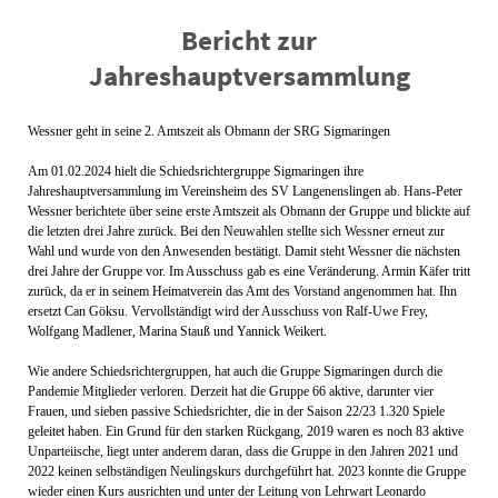
Bericht zur
Jahreshauptversammlung
Wessner geht in seine 2. Amtszeit als Obmann der SRG Sigmaringen
Am 01.02.2024 hielt die Schiedsrichtergruppe Sigmaringen ihre
Jahreshauptversammlung im Vereinsheim des SV Langenenslingen ab. Hans-Peter
Wessner berichtete über seine erste Amtszeit als Obmann der Gruppe und blickte auf
die letzten drei Jahre zurück. Bei den Neuwahlen stellte sich Wessner erneut zur
Wahl und wurde von den Anwesenden bestätigt. Damit steht Wessner die nächsten
drei Jahre der Gruppe vor. Im Ausschuss gab es eine Veränderung. Armin Käfer tritt
zurück, da er in seinem Heimatverein das Amt des Vorstand angenommen hat. Ihn
ersetzt Can Göksu. Vervollständigt wird der Ausschuss von Ralf-Uwe Frey,
Wolfgang Madlener, Marina Stauß und Yannick Weikert.
Wie andere Schiedsrichtergruppen, hat auch die Gruppe Sigmaringen durch die
Pandemie Mitglieder verloren. Derzeit hat die Gruppe 66 aktive, darunter vier
Frauen, und sieben passive Schiedsrichter, die in der Saison 22/23 1.320 Spiele
geleitet haben. Ein Grund für den starken Rückgang, 2019 waren es noch 83 aktive
Unparteiische, liegt unter anderem daran, dass die Gruppe in den Jahren 2021 und
2022 keinen selbständigen Neulingskurs durchgeführt hat. 2023 konnte die Gruppe
wieder einen Kurs ausrichten und unter der Leitung von Lehrwart Leonardo