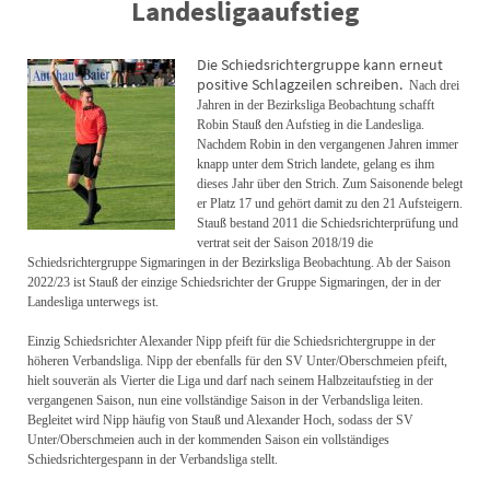
Landesligaaufstieg
Die Schiedsrichtergruppe kann erneut
positive Schlagzeilen schreiben.
Nach drei
Jahren in der Bezirksliga Beobachtung schafft
Robin Stauß den Aufstieg in die Landesliga.
Nachdem Robin in den vergangenen Jahren immer
knapp unter dem Strich landete, gelang es ihm
dieses Jahr über den Strich. Zum Saisonende belegt
er Platz 17 und gehört damit zu den 21 Aufsteigern.
Stauß bestand 2011 die Schiedsrichterprüfung und
vertrat seit der Saison 2018/19 die
Schiedsrichtergruppe Sigmaringen in der Bezirksliga Beobachtung. Ab der Saison
2022/23 ist Stauß der einzige Schiedsrichter der Gruppe Sigmaringen, der in der
Landesliga unterwegs ist.
Einzig Schiedsrichter Alexander Nipp pfeift für die Schiedsrichtergruppe in der
höheren Verbandsliga. Nipp der ebenfalls für den SV Unter/Oberschmeien pfeift,
hielt souverän als Vierter die Liga und darf nach seinem Halbzeitaufstieg in der
vergangenen Saison, nun eine vollständige Saison in der Verbandsliga leiten.
Begleitet wird Nipp häufig von Stauß und Alexander Hoch, sodass der SV
Unter/Oberschmeien auch in der kommenden Saison ein vollständiges
Schiedsrichtergespann in der Verbandsliga stellt.