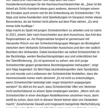
von Stauß und Huthmacher hielt Nipp auch die intern
Assistentenschulungen für die Nachwuchsschiedsrichter ab. „Zwar ist die
Arbeit als Schiri-Assistent etwas ganz anderes, dennoch bringen einem
die Einsätze auch enorm viel für die Entwicklung als Schiedsrichter.“ Für
Nipp und seine Assistenten sind Spielleitungen im Gespann immer etwas
Besonderes, da sie hierbei nicht alleine auf dem Platz stehen. „Es sind
immer tolle Ausflüge.“
Nipp macht es Spaß mit jungen Schiedsrichtern zu arbeiten und so nahm
er 2021, einem Jahr nach Ausscheiden aus dem Ausschuss, das Amt des
Regionallotsen an. Als Regionallotse fungiert er gemeinsam mit
Alexander Rösch von der Schiedsrichtergruppe Wangen als Bindeglied
zwischen dem Verbands-Schiedsrichter-Ausschuss und den vier südlich
Bezirken des Verbandes. Dabei beobachten sie selbst Schiedsrichter in
der Bezirksliga, werten Beobachtungsbögen aus und unterstützen bei
der Talentförderung. „Es ist spannend zu sehen, wie sich junge
Schiedsrichter gegen gestandene Bezirksligaspieler behaupten“, zeigt
sich Nipp begeistert. So fährt Nipp bezirksübergreifen viele Sportplätze
an und musste zum Leidwesen der Schiedsrichter feststellen, dass die
Hemmschwelle immer mehr abnimmt: „Es ist nicht zu entschuldigen,
wenn Schiedsrichter beleidigt oder sogar körperlich angegangen
werden!“ So stört es ihn auch, dass Schiedsrichter öfter von Vereinen
nicht wertschätzend zu einem Spiel empfangen werden. „Wenn sich ein
Schiedsrichter in einer dreckigen Abstellkammer umziehen muss, dann
weißt du schon, dass sich in diesem Verein keiner über uns Gedanken
macht.“ Zunehmende Gewalt und insgesamt mangelnde Wertschätzung