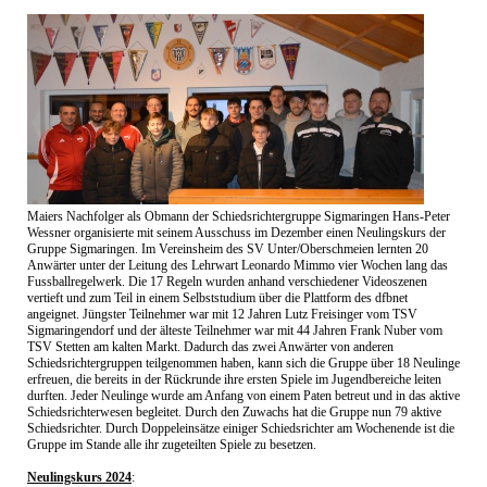
Maiers Nachfolger als Obmann der Schiedsrichtergruppe Sigmaringen Hans-Peter
Wessner organisierte mit seinem Ausschuss im Dezember einen Neulingskurs der
Gruppe Sigmaringen. Im Vereinsheim des SV Unter/Oberschmeien lernten 20
Anwärter unter der Leitung des Lehrwart Leonardo Mimmo vier Wochen lang das
Fussballregelwerk. Die 17 Regeln wurden anhand verschiedener Videoszenen
vertieft und zum Teil in einem Selbststudium über die Plattform des dfbnet
angeignet. Jüngster Teilnehmer war mit 12 Jahren Lutz Freisinger vom TSV
Sigmaringendorf und der älteste Teilnehmer war mit 44 Jahren Frank Nuber vom
TSV Stetten am kalten Markt. Dadurch das zwei Anwärter von anderen
Schiedsrichtergruppen teilgenommen haben, kann sich die Gruppe über 18 Neulinge
erfreuen, die bereits in der Rückrunde ihre ersten Spiele im Jugendbereiche leiten
durften. Jeder Neulinge wurde am Anfang von einem Paten betreut und in das aktive
Schiedsrichterwesen begleitet. Durch den Zuwachs hat die Gruppe nun 79 aktive
Schiedsrichter. Durch Doppeleinsätze einiger Schiedsrichter am Wochenende ist die
Gruppe im Stande alle ihr zugeteilten Spiele zu besetzen.
Neulingskurs 2024
: