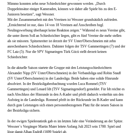
Mimmo konnten zehn neue Schiedsrichter gewonnen werden. „Durch
Doppeleinsätze einiger Kameraden, können wir daher alle Spiele bis zu den E-
Junioren besetzen“, sagt Wessner.
Mit der Zusammenarbeit mit den Vereinen ist Wessner grundsätzlich zufrieden.
„Ernüchternd ist nur, dass 14 von 18 Vereinen auf Anschreiben bzgl.
Neulingswerbung überhaupt keine Reaktion zeigen.“ Während es neun Vereine gibt,
die unter ihrem Soll an Schiedsrichter liegen, gibt es fünf Vereine die mehr stellen
als sie müssten. Spitzenreiter ist derzeit der SV Unter/Oberschmeien mit zehn
anrechenbaren Schiedsrichtern. Dahinter folgen der TSV Gammertingen (7) und der
FC Laiz (5). Nur die SPV Sigmaringen Türk Gücü stellt derzeit keinen
Schiedsrichter.
In die aktuelle Saison startete die Gruppe mit den Leistungsschiedsrichtern
Alexander Nipp (SV Unter/Oberschmeien) in der Verbandsliga und Robin Stauß
(SV Unter/Oberschmeien) in der Landesliga. Beide haben eine solide Hinrunde
absolviert. In der Bezirksligabeobachtung wurden Luca Rommel (TSV
Gammertingen) und Lenard Idt (TSV Sigmaringendorf) gemeldet. Für Idt reichte es
nach Abschluss der Hinrunde in den A-Kader und pfeift dadurch weiterhin um den
Aufstieg in die Landesliga. Rommel pfeift in der Rückrunde im B-Kader und kann
durch gute Leistungen sich einen personenbezogenen Platz für die neuen Saison in
der Bezirksliga sichern.
In der ewigen Spielestatistik gab es im letzten Jahr eine Veränderung an der Spitze.
Wessner`s Vorgänger Martin Maier leitete Anfang Juli 2023 sein 1700. Spiel und
löste damit Alban Endriß (1699 Spiele) ab.