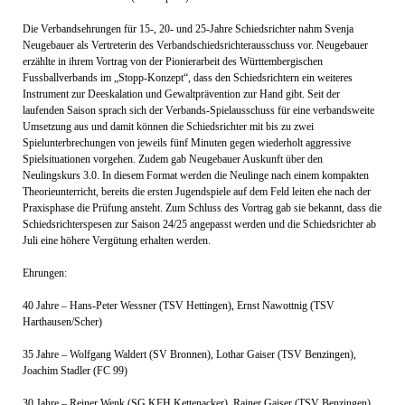
Die Verbandsehrungen für 15-, 20- und 25-Jahre Schiedsrichter nahm Svenja
Neugebauer als Vertreterin des Verbandschiedsrichterausschuss vor. Neugebauer
erzählte in ihrem Vortrag von der Pionierarbeit des Württembergischen
Fussballverbands im „Stopp-Konzept“, dass den Schiedsrichtern ein weiteres
Instrument zur Deeskalation und Gewaltprävention zur Hand gibt. Seit der
laufenden Saison sprach sich der Verbands-Spielausschuss für eine verbandsweite
Umsetzung aus und damit können die Schiedsrichter mit bis zu zwei
Spielunterbrechungen von jeweils fünf Minuten gegen wiederholt aggressive
Spielsituationen vorgehen. Zudem gab Neugebauer Auskunft über den
Neulingskurs 3.0. In diesem Format werden die Neulinge nach einem kompakten
Theorieunterricht, bereits die ersten Jugendspiele auf dem Feld leiten ehe nach der
Praxisphase die Prüfung ansteht. Zum Schluss des Vortrag gab sie bekannt, dass die
Schiedsrichterspesen zur Saison 24/25 angepasst werden und die Schiedsrichter ab
Juli eine höhere Vergütung erhalten werden.
Ehrungen:
40 Jahre – Hans-Peter Wessner (TSV Hettingen), Ernst Nawottnig (TSV
Harthausen/Scher)
35 Jahre – Wolfgang Waldert (SV Bronnen), Lothar Gaiser (TSV Benzingen),
Joachim Stadler (FC 99)
30 Jahre – Reiner Wenk (SG KFH Kettenacker), Rainer Gaiser (TSV Benzingen)