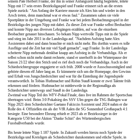
seinem Pate Herbert Franke, der ihn in seiner Anfangszeit häufig begleitete, leitete
Nipp mit 17 sein erstes Bezirksligaspiel und Franke erinnert sich an die ersten
Spiele zurück: "Am Anfang der Karriere musste ich Alex hin und wieder in den
Arsch treten, denn manchmal war er etwas faul." Zusammen sahen sie viele
Sportplätze in der Umgebung und Franke war bei jedem Beobachtungsspiel in der
Bezirksliga des jungen Nipp mit dabei. Zu dieser Zeit war Franke selbst Beobachter
und konnte Nipp aus diversen Lehrgängen erzählen, auf was die einzelnen
Beobachter genauer hinschauen. So bekam Nipp wertvolle Tipps mit in die Spiele
und stieg im Jahr 2011 in die Landesliga auf. "Nachdem Aufstieg hatte Alex
Assistenten dabei und dann brauchte er mich nicht mehr. Bis dorthin waren es tolle
Ausflüge und die Zeit hat mir viel Spaß gemacht", sagt Franke. In der Landesliga
scheiterte Nipp mehrmals denkbar knapp am Aufstieg in die Verbandsliga. Als er
selbst schon nicht mehr damit rechnete, stand er unerhofft in der Winterpause der
Saison 21/22 über den Strich und es rief doch noch die Verbandsliga. Auch in der
Schiedsrichtergruppe engagierte er sich früh. 2008 wurde er Ausschussmitglied und
gehörte diesem elf Jahre lang an. Er kümmerte sich um die Homepage, den Gewinn
und Erhalt von Jungschiedsrichter und war für die Einteilung der Jugendspiele
verantwortlich. In Tobias Huthmacher und Robin Stauß konnte er zwei Talente früh
erkennen und fördern. Huthmacher ist mittlerweile in der Regionalliga als
Schiedsrichter unterwegs und Stauß in der Landesliga.
Zweimal war Nipp Teil des WFV-Pokal Finale, dass live im Rahmen der Sportschau
übertragen wird. Beim 3:0 Pokalsieg des SSV Ulm gegen die TSG Balingen war
Nipp 2021 dem Schiedsrichter Gaetano Falciccio Assistent und 2024 nahm er die
Rolle des 4. Offiziellen ein als der VfR Aalen die SG Sonnenhof Großaspach 4:1
besiegte. Eine besondere Ehrung erhielt er 2023 als er Bezirkssieger in der
Kategorie U50 bei der Aktion "Danke Schiri" des Württembergischen
Fussballverbands wurde.
Bis heute leitete Nipp 1.187 Spiele. In Zukunft werden hierzu noch Spiele der
Bezirksliga und Kreisligen als Schiedsrichter dazukommen und etliche Spiele, in