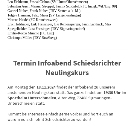
Leo Eichbaum, Pascal Cichon (SV Unter/Oberschmeien)
Sebastian Auer, Manuel Stroppel, Jannik Schönfeld (FC Inzigk./Vil./Eng. 99)
Gabriel Nuber, Frank Nuber (TSV Stetten a. k. M.)
Tolgay Hamann, Felix Maier (SV Langenenslingen)
Marcos Heidel (FC Krauchenwies)
Erik Holzhauer, Erik Freisinger, Ole Remensperger, Jann Kanthack, Max
Spiegelhalder, Lutz Freisinger (TSV Sigmaringendorf)
Emilio-Rocco Mimmo (FC Laiz)
Christoph Müller (TSV Straßberg)
Termin Infoabend Schiedsrichter
Neulingskurs
Am Montag den
18.11.2024
findet der Infoabend zu unserem
anstehenden Neulingskurs statt. Das ganze findet um
19:30 Uhr
im
Sportheim Unterschmeien
, Alter Weg, 72488 Sigmaringen-
Unterschmeien statt.
Kommt bei Interesse einfach gerne vorbei und hört euch an
warum es sich lohnt Schiedsrichter zu werden!