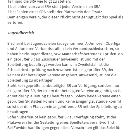
Teil, sind die SRA wie folgt zu stellen:
1.bei fehlen von zwei SRA stellt jeder Verein einen SRA
2.bei Fehlen eines SRA stellt der Platzverein den Ersatz
Demjenigen Verein, der dieser Pflicht nicht genügt, gilt das Spiel als
verloren.
Jugendbereich
Erscheint bei Jugendspielen (ausgenommen A-Junioren Oberliga
und A-Junioren Verbandsstaffel) kein Verbandsschiedsrichter, so
haben beide Jugendleiter, bzw. Mannschaftsbetreuer zu prüfen, ob
ein geprüfter SR als Zuschauer anwesend ist und mit der
Spielleitung beauftragt werden kann, im Zweifelsfall ist die
Schiedsrichterprüfung nachzuweisen. Ist ein geprüfter SR, der
keinem der beteiligten Vereine angehört, anwesend, ist ihm die
Spielleitung zu übertragen.
Steht kein geprüfter, unbeteiligter SR zur Verfügung, sondern nur
ein geprüfter SR, der einem der beteiligten Vereine angehört, so ist
er mit der Spielleitung zu beauftragen. Sofern beide Vereine einen
geprüften SR stellen können und keine Einigung zustande kommt,
so ist der dem Platzverein angehörende SR mit der Spielleitung zu
beauftragen.
Sofern überhaupt kein geprüfter SR zur Verfügung steht, ist der
Platzverein für die Gestellung eines Spielleiters verantwortlich.
Bei Zuwiderhandlungen gegen diese Vorschriften gilt das Spiel für