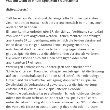
Was tun wenn zu einem Spiel kein SR erscheint?
Aktivenbereich
Tritt bei einem Verbandspiel der eingeteilte SR zu festgesetzten
Zeit nicht an, so müssen sich die Vereine ernstlich bemühen, einen
anderen SR zu finden.
Ein anerkannter unbeteiligter SR, der sich zur Verfügung stellt, darf
von keiner Seite abgelehnt werden. Stehen mehrere unbeteiligte,
anerkannte SR zur Verfügung, müssen sich die beiden Vereine auf
einen dieser SR einigen. Kommt keine Einigung zustande,
entscheidet das Los. Bei Zuwiderhandlung gegen diese Vorschrift
gilt das Spiel für den oder die ablehnenden Vereine als verloren.
Die Vereine können sich auf einen beteiligten oder nicht
anerkannten SR einigen.
Wird wegen Fehlens eines unbeteiligten oder anerkannten
Schiedsrichters ein Freundschaftsspiel ausgetragen, ist die Einigung
auf ein Freundschaftsspiel vor dem Spiel schriftlich niederzulegen.
Unterbleibt die schriftliche Festlegung, dann wird das Spiel im
Zweifelsfall als Verbandsspiel gewertet. Über die Spielwertung
entscheidet in jedem Fall die spielleitende Behörde.
Treten die verbandsseitig zu stellenden Schiedsrichterassistenten
oder einer davon nicht an, so ist der SR des Spiels verpflichtet,
unter den etwa zufällig als Zuschauer anwesenden SR und dem SR
des Vorspiels Ersatz zu suchen. Gelingt dies nicht oder nur zum